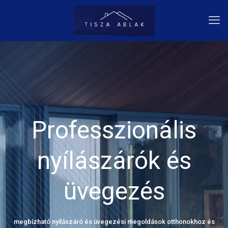
Professzionális
nyílászárók és
üvegezés
megbízható nyílászáró és üvegezési megoldások otthonokhoz és