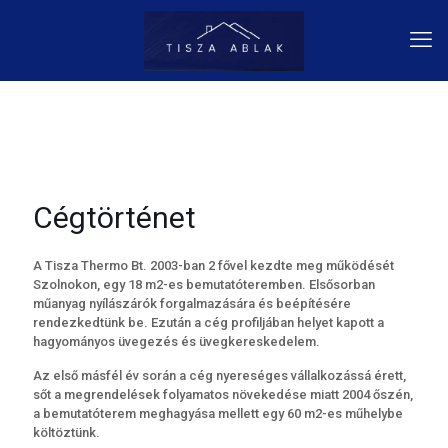
Cégtörténet
A Tisza Thermo Bt. 2003-ban 2 fővel kezdte meg működését
Szolnokon, egy 18 m2-es bemutatóteremben. Elsősorban
műanyag nyílászárók forgalmazására és beépítésére
rendezkedtünk be. Ezután a cég profiljában helyet kapott a
hagyományos üvegezés és üvegkereskedelem.
Az első másfél év során a cég nyereséges vállalkozássá érett,
sőt a megrendelések folyamatos növekedése miatt 2004 őszén,
a bemutatóterem meghagyása mellett egy 60 m2-es műhelybe
költöztünk.