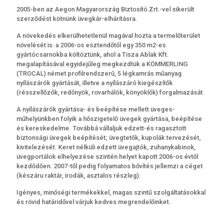
2005-ben az Aegon Magyarország Biztosító Zrt.-vel sikerült
szerződést kötnünk üvegkár-elhárításra.
A növekedés elkerülhetetlenül magával hozta a termelőterület
növelését is: a 2006-os esztendőtől egy 350 m2-es
gyártócsarnokba költöztünk, ahol a Tisza Ablak Kft.
megalapításával egyidejűleg megkezdtük a KÖMMERLING
(TROCAL) német profilrendszerű, 5 légkamrás műanyag
nyílászárók gyártását, illetve a nyílászáró kiegészítők
(résszellőzők, redőnyök, rovarhálók, könyöklők) forgalmazását.
A nyílászárók gyártása- és beépítése mellett üveges-
műhelyünkben folyik a hőszigetelő üvegek gyártása, beépítése
és kereskedelme. Továbbá vállaljuk edzett-és ragasztott
biztonsági üvegek beépítését; üvegtetők, kupolák tervezését,
kivitelezését. Keret nélküli edzett üvegajtók, zuhanykabinok,
üvegportálok elhelyezése szintén helyet kapott 2006-os évtől
kezdődően. 2007-től pedig folyamatos bővítés jellemzi a céget
(készáru raktár, irodák, asztalos részleg).
Igényes, minőségi termékekkel, magas szintű szolgáltatásokkal
és rövid határidővel várjuk kedves megrendelőinket.