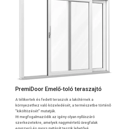
PremiDoor Emelő-toló teraszajtó
A télikertek és fedett teraszok a lakótérnek a
környezethez való közeledését, a természetbe történõ
"kiköltözését" mutatják.
Itt megfogalmazódik az igény olyan nyílászáró
szerkezetekre, amelyek nagymértetû üvegfalak
egyszerû és gyors nyitását teszik lehetõvé.