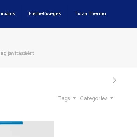
evegőminőség
nciáink
Elérhetőségek
Tisza Thermo
g javításáért
Tags
Categories