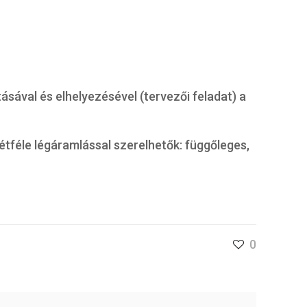
ával és elhelyezésével (tervezői feladat) a
étféle légáramlással szerelhetők: függőleges,
0