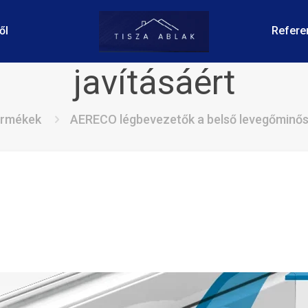
evezetők a belső l
ől
Refere
javításáért
rmékek
AERECO légbevezetők a belső levegőminősé