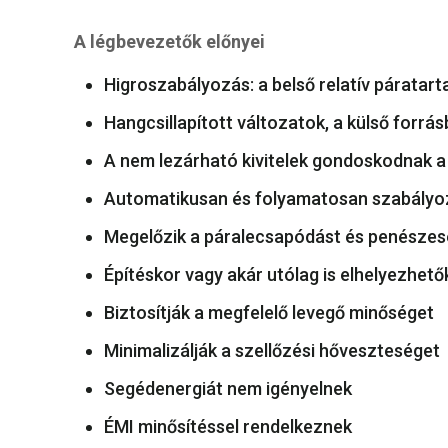
A légbevezetők előnyei
Higroszabályozás: a belső relatív páratart
Hangcsillapított változatok, a külső forrá
A nem lezárható kivitelek gondoskodnak a
Automatikusan és folyamatosan szabályoz
Megelőzik a páralecsapódást és penésze
Építéskor vagy akár utólag is elhelyezhető
Biztosítják a megfelelő levegő minőséget
Minimalizálják a szellőzési hőveszteséget
Segédenergiát nem igényelnek
ÉMI minősítéssel rendelkeznek