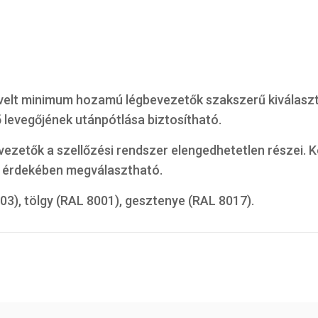
elt minimum hozamú légbevezetők szakszerű kiválasztás
ő levegőjének utánpótlása biztosítható.
ezetők a szellőzési rendszer elengedhetetlen részei. K
e érdekében megválasztható.
03), tölgy (RAL 8001), gesztenye (RAL 8017).