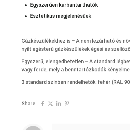
Egyszerűen karbantarthatók
Esztétikus megjelenésűek
Gázkészülékekhez is – A nem lezárható és növ
nyílt égésterű gázkészülékek égési és szellőz
Egyszerű, elengedhetetlen – A standard légbev
vagy ferde, mely a benntartózkodók kényelm
3 standard színben rendelhetők: fehér (RAL 90
Share