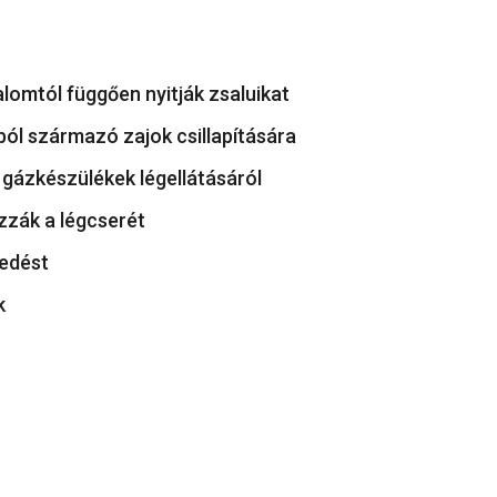
alomtól függően nyitják zsaluikat
sból származó zajok csillapítására
 gázkészülékek légellátásáról
zák a légcserét
sedést
k